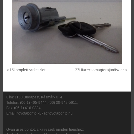
«
16komplettzarkeszlet
23Hiacecsomagterajtodiszlec
»
Cím: 1158 Budapest, Késmárk u. 4.
Telefon: (06-1) 405-9444, (06) 30-942-5611,
Fax: (06-1) 416-0884,
Email: toyotabonto(kukac)toyotabonto.hu
Gyári új és bontott alkatrészek minden típushoz: