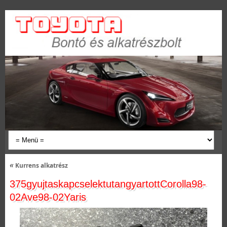
«
Kurrens alkatrész
375gyujtaskapcselektutangyartottCorolla98-
02Ave98-02Yaris