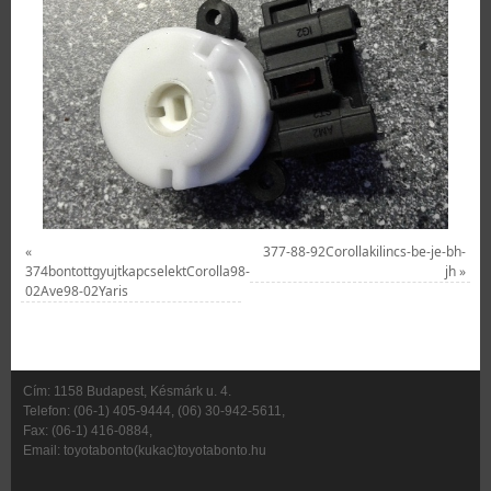
«
377-88-92Corollakilincs-be-je-bh-
374bontottgyujtkapcselektCorolla98-
jh
»
02Ave98-02Yaris
Cím: 1158 Budapest, Késmárk u. 4.
Telefon: (06-1) 405-9444, (06) 30-942-5611,
Fax: (06-1) 416-0884,
Email: toyotabonto(kukac)toyotabonto.hu